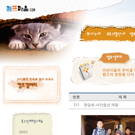
번호
제 목
313
청담초-낙안읍성 체험