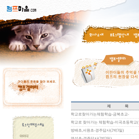
제 목
학교로찾아가는체험학습-금북초교-
학교로 찾아가는 체험학습-미곡초등학교(
방배초,서원초-경주답사(2박3일)
연성초-경주답사(2박3일)