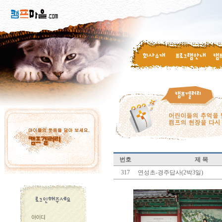
번호
제 목
317
연성초-경주답사(2박3일)