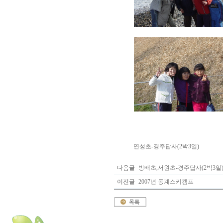
연성초-경주답사(2박3일)
다음글
방배초,서원초-경주답사(2박3일
이전글
2007년 동계스키캠프